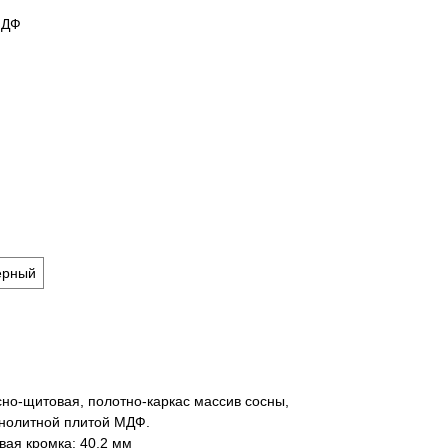
МДФ
ерный
но-щитовая, полотно-каркас массив сосны,
онолитной плитой МДФ.
ая кромка: 40,2 мм