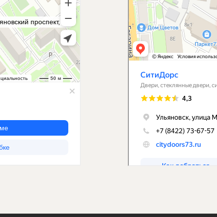
ТАЛОГ
лекция дверей Артик
Коллекция дверей Гренада
Коллекция две
лекция дверей Linea
Коллекция дверей Малахит
Коллекция две
лекция дверей Бостон
Коллекция дверей Мальта
Коллекция две
лекция дверей Бристоль
Коллекция дверей Мартель
Коллекция две
лекция дверей Венеция
Коллекция дверей Ницца
Коллекция две
лекция дверей Вита
Коллекция дверей Олимп
Коллекция две
Коллекция две