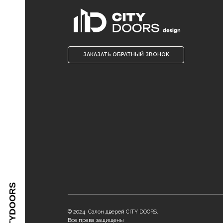
О 
Се
Пр
Ва
© 2024. Салон дверей CITY DOORS.
Все права защищены
CITYDOORS