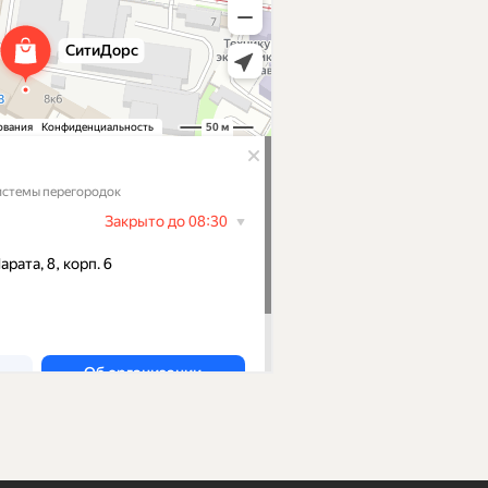
8 (8422) 73-60-50
8 (8422) 73-67-57
рей Скай
рей Статус
citydoors73@yandex.ru
рей Урбан
рей Элеганс
рей Тайм
рей Квант
рей Гранд