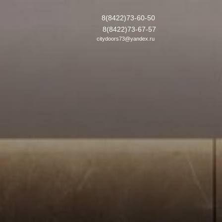
8(8422)73-60-50
8(8422)73-67-57
citydoors73@yandex.ru