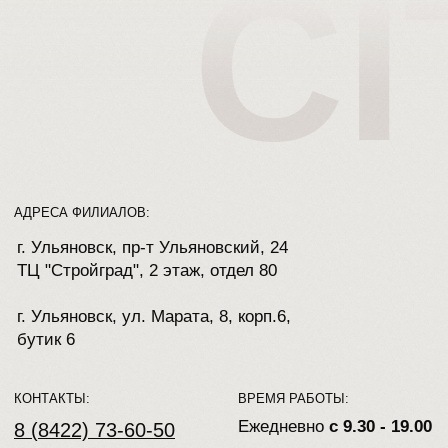
СитиДорс
Двери в Ульяновске
Стеклянные двери в Ульяновске