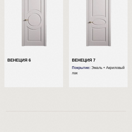
(сб до 18.00; вс до 17.00)
8 (8422) 73-67-57
citydoors73@yandex.ru
СОЦИАЛЬНЫЕ СЕТИ:
Ульяновск
Ульяновский проспект, 24 — Яндекс Карты
ВЕНЕЦИЯ 6
ВЕНЕЦИЯ 7
Покрытие:
Эмаль + Акриловый
лак