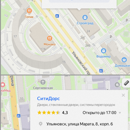
Коллекция дверей Олимп
Коллекция дверей Скай
Коллекция дверей Статус
Коллекция дверей Урбан
Коллекция дверей Элеганс
Коллекция дверей Тайм
Коллекция дверей Квант
Коллекция дверей Гранд
АКЦИИ
О ФАБРИКЕ
Июль 2025
Сертификаты
Производство
ПОКУПАТЕЛЯМ
Вакансии
Где купить
Как заказать
Условия возврата
ЗАКАЗАТЬ ОБРАТНЫЙ ЗВОНОК