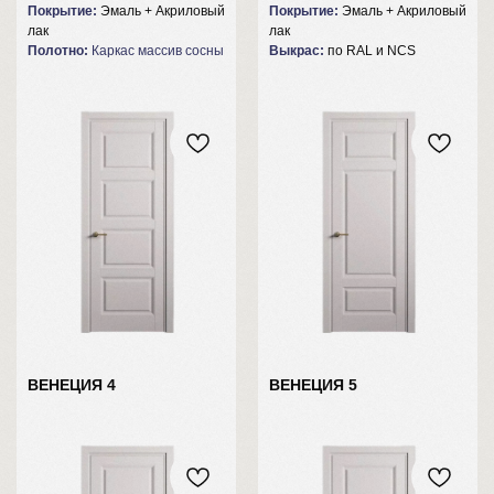
Покрытие:
Эмаль + Акриловый
Покрытие:
Эмаль + Акриловый
лак
лак
Полотно:
Каркас массив сосны
Выкрас:
по RAL и NCS
CIT
АДРЕСА ФИЛИАЛОВ:
г. Ульяновск, пр-т Ульяновский, 24
ТЦ "Стройград", 2 этаж, отдел 80
ВЕНЕЦИЯ 4
ВЕНЕЦИЯ 5
г. Ульяновск, ул. Марата, 8, корп.6,
бутик 6
КОНТАКТЫ:
ВРЕМЯ РАБОТЫ:
Ежедневно
с 9.30 - 19.00
8 (8422) 73-60-50